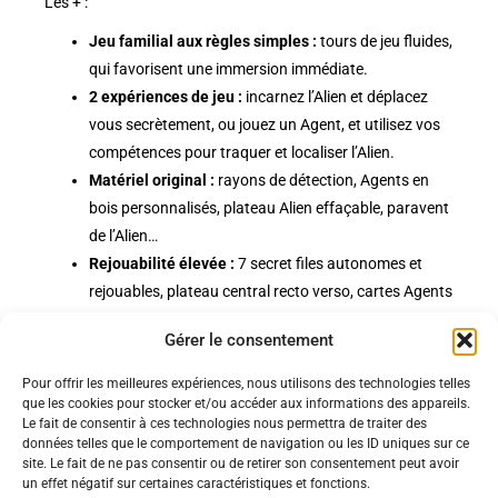
Les + :
Jeu familial aux règles simples :
tours de jeu fluides,
qui favorisent une immersion immédiate.
2 expériences de jeu :
incarnez l’Alien et déplacez
vous secrètement, ou jouez un Agent, et utilisez vos
compétences pour traquer et localiser l’Alien.
Matériel original :
rayons de détection, Agents en
bois personnalisés, plateau Alien effaçable, paravent
de l’Alien…
Rejouabilité élevée :
7 secret files autonomes et
rejouables, plateau central recto verso, cartes Agents
et cartes Equipement variées…
Gérer le consentement
Pour offrir les meilleures expériences, nous utilisons des technologies telles
Politiques
que les cookies pour stocker et/ou accéder aux informations des appareils.
Nos pages
Le fait de consentir à ces technologies nous permettra de traiter des
données telles que le comportement de navigation ou les ID uniques sur ce
Politique de confidentialité
Nos évènements
site. Le fait de ne pas consentir ou de retirer son consentement peut avoir
Nos conditions de vente et livraison
un effet négatif sur certaines caractéristiques et fonctions.
Nous contacter
Code de conduite