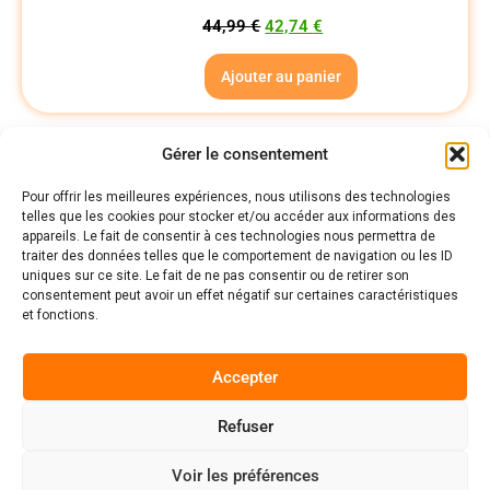
44,99
€
42,74
€
Ajouter au panier
1
Gérer le consentement
Pour offrir les meilleures expériences, nous utilisons des technologies
telles que les cookies pour stocker et/ou accéder aux informations des
Politiques
appareils. Le fait de consentir à ces technologies nous permettra de
Nos pages
traiter des données telles que le comportement de navigation ou les ID
uniques sur ce site. Le fait de ne pas consentir ou de retirer son
Politique de confidentialité
Nos évènements
consentement peut avoir un effet négatif sur certaines caractéristiques
Nos conditions de vente et livraison
et fonctions.
Nous contacter
Code de conduite
Suivez-Nous
Accepter
Facebook
Refuser
0
Instagram
Voir les préférences
Discord