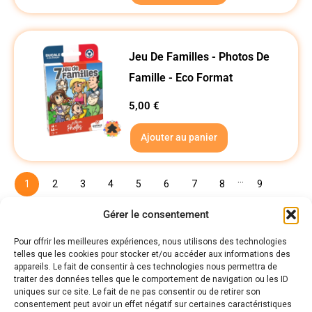
Jeu De Familles - Photos De
Famille - Eco Format
5,00
€
Ajouter au panier
...
1
2
3
4
5
6
7
8
9
→
Gérer le consentement
Pour offrir les meilleures expériences, nous utilisons des technologies
telles que les cookies pour stocker et/ou accéder aux informations des
Politiques
appareils. Le fait de consentir à ces technologies nous permettra de
Nos pages
traiter des données telles que le comportement de navigation ou les ID
uniques sur ce site. Le fait de ne pas consentir ou de retirer son
Politique de confidentialité
consentement peut avoir un effet négatif sur certaines caractéristiques
Nos évènements
Nos conditions de vente et livraison