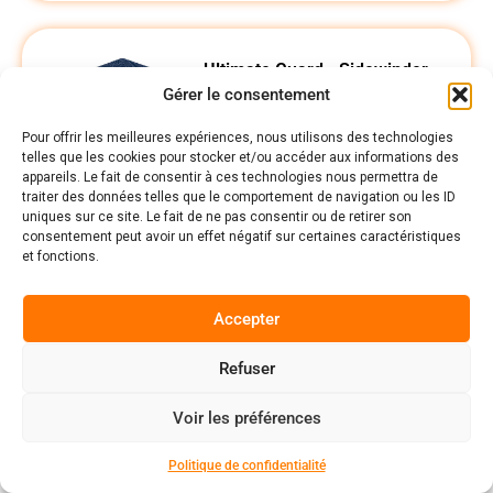
Ultimate Guard - Sidewinder
Gérer le consentement
100+ Xenoskin - MTG Avatar -
Blue Mana
Pour offrir les meilleures expériences, nous utilisons des technologies
telles que les cookies pour stocker et/ou accéder aux informations des
Le Sidewinder 100+ Xenoskin
appareils. Le fait de consentir à ces technologies nous permettra de
d'Ultimate Guard est une deck box
traiter des données telles que le comportement de navigation ou les ID
uniques sur ce site. Le fait de ne pas consentir ou de retirer son
haut de gamme pour Magic: The
consentement peut avoir un effet négatif sur certaines caractéristiques
Gathering, offrant une protection
et fonctions.
exceptionnelle des cartes grâce à
son matériau Xenoskin résistant
Accepter
25,00
€
Refuser
Ajouter au panier
0
Voir les préférences
1
2
3
4
5
→
Politique de confidentialité