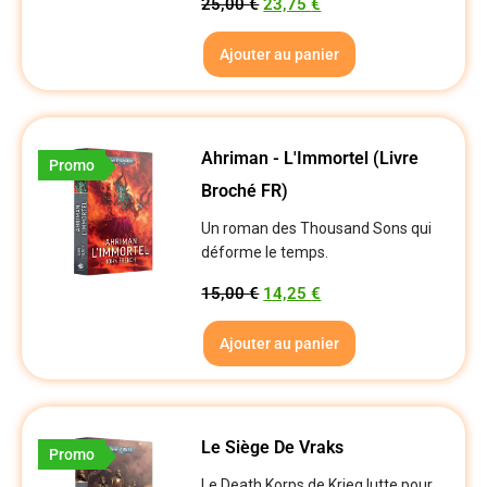
25,00
€
23,75
€
Ajouter au panier
Ahriman - L'Immortel (Livre
Promo
Broché FR)
Un roman des Thousand Sons qui
déforme le temps.
15,00
€
14,25
€
Ajouter au panier
Le Siège De Vraks
Promo
Le Death Korps de Krieg lutte pour