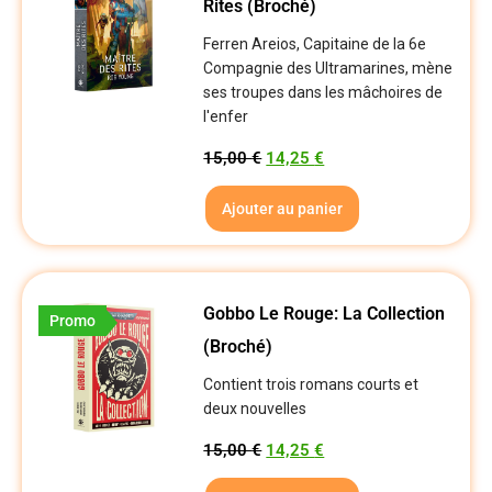
Rites (broché)
Ferren Areios, Capitaine de la 6e
Compagnie des Ultramarines, mène
ses troupes dans les mâchoires de
l'enfer
15,00
€
14,25
€
Ajouter au panier
Gobbo Le Rouge: La Collection
Promo
(Broché)
Contient trois romans courts et
deux nouvelles
15,00
€
14,25
€