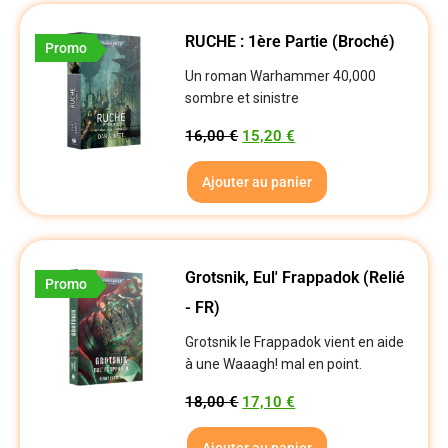
RUCHE : 1ère Partie (Broché)
Promo
Un roman Warhammer 40,000
sombre et sinistre
16,00
€
15,20
€
Ajouter au panier
Grotsnik, Eul' Frappadok (relié
Promo
- FR)
Grotsnik le Frappadok vient en aide
à une Waaagh! mal en point.
18,00
€
17,10
€
Ajouter au panier