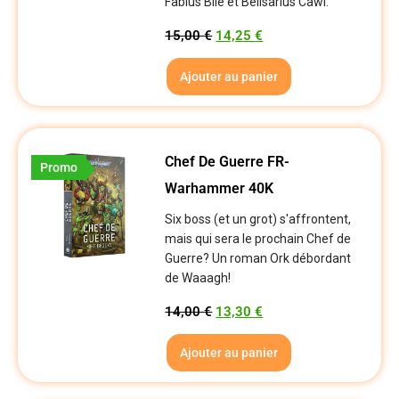
Fabius Bile et Belisarius Cawl.
15,00
€
14,25
€
Ajouter au panier
Chef De Guerre FR-
Promo
Warhammer 40K
Six boss (et un grot) s'affrontent,
mais qui sera le prochain Chef de
Guerre? Un roman Ork débordant
de Waaagh!
14,00
€
13,30
€
Ajouter au panier