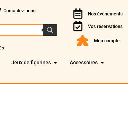
Contactez-nous
Nos évènements
Vos réservations
Mon compte
és
Jeux de figurines
Accessoires