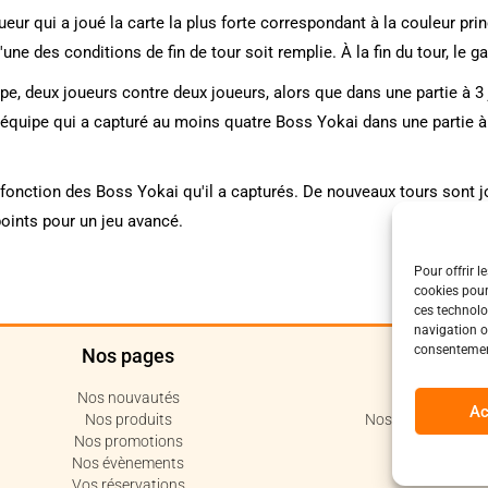
ueur qui a joué la carte la plus forte correspondant à la couleur pr
une des conditions de fin de tour soit remplie. À la fin du tour, le 
ipe, deux joueurs contre deux joueurs, alors que dans une partie à 3 
l'équipe qui a capturé au moins quatre Boss Yokai dans une partie à
nction des Boss Yokai qu'il a capturés. De nouveaux tours sont jou
points pour un jeu avancé.
Pour offrir l
cookies pour
ces technolo
navigation ou
consentement
Nos pages
Polit
Nos nouvautés
Politique de c
Ac
Nos produits
Nos conditions de 
Nos promotions
Code de 
Nos évènements
Vos réservations