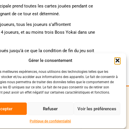
incipale prend toutes les cartes jouées pendant ce
gagnant de ce tour est déterminé.
joueurs, tous les joueurs s'affrontent
 4 joueurs, et au moins trois Boss Yokai dans une
és jusqu'à ce que la condition de fin du jeu soit
Gérer le consentement
es meilleures expériences, nous utilisons des technologies telles que les
 stocker et/ou accéder aux informations des appareils. Le fait de consentir à
gies nous permettra de traiter des données telles que le comportement de
 les ID uniques sur ce site. Le fait de ne pas consentir ou de retirer son
 peut avoir un effet négatif sur certaines caractéristiques et fonctions.
iques
Suivez-Nous
0
onfidentialité
cepter
Refuser
Voir les préférences
Facebook
vente et livraison
conduite
Instagram
Politique de confidentialité
Discord