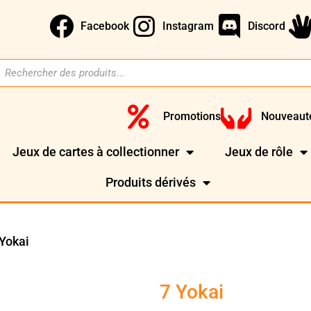
Facebook
Instagram
Discord
Promotions
Nouveaut
Jeux de cartes à collectionner
Jeux de rôle
Produits dérivés
 Yokai
7 Yokai