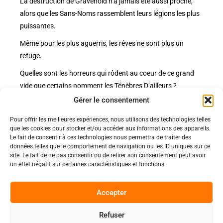
La destruction de Gravehold n’a jamais été aussi proche,
alors que les Sans-Noms rassemblent leurs légions les plus
puissantes.
Même pour les plus aguerris, les rêves ne sont plus un
refuge.
Quelles sont les horreurs qui rôdent au coeur de ce grand
vide que certains nomment les Ténèbres D’ailleurs ?
Gérer le consentement
Pour offrir les meilleures expériences, nous utilisons des technologies telles
Politiques
que les cookies pour stocker et/ou accéder aux informations des appareils.
Nos pages
Le fait de consentir à ces technologies nous permettra de traiter des
données telles que le comportement de navigation ou les ID uniques sur ce
Politique de confidentialité
Nos évènements
site. Le fait de ne pas consentir ou de retirer son consentement peut avoir
Nos conditions de vente et livraison
un effet négatif sur certaines caractéristiques et fonctions.
Nous contacter
Code de conduite
Suivez-Nous
Accepter
Facebook
Refuser