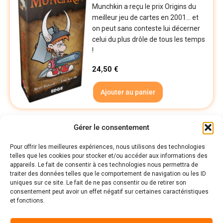
Munchkin a reçu le prix Origins du
meilleur jeu de cartes en 2001… et
on peut sans conteste lui décerner
celui du plus drôle de tous les temps
!
24,50
€
Ajouter au panier
1
Gérer le consentement
Pour offrir les meilleures expériences, nous utilisons des technologies
telles que les cookies pour stocker et/ou accéder aux informations des
Politiques
appareils. Le fait de consentir à ces technologies nous permettra de
Nos pages
traiter des données telles que le comportement de navigation ou les ID
uniques sur ce site. Le fait de ne pas consentir ou de retirer son
Politique de confidentialité
Nos évènements
consentement peut avoir un effet négatif sur certaines caractéristiques
Nos conditions de vente et livraison
et fonctions.
Nous contacter
Code de conduite