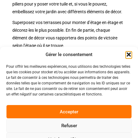
piliers pour y poser votre tuile et, si vous le pouvez,
embellissez votre jardin avec différents éléments de décor.
Superposez vos terrasses pour monter d’étage en étage et
décorez-les le plus possible. En fin de partie, chaque
élément de décor vous rapportera des points de victoire
selon l’étage où il se trouve.
Gérer le consentement
Pour offrir les meilleures expériences, nous utilisons des technologies telles
Politiques
que les cookies pour stocker et/ou accéder aux informations des appareils.
Nos pages
Le fait de consentir à ces technologies nous permettra de traiter des
données telles que le comportement de navigation ou les ID uniques sur ce
Politique de confidentialité
site. Le fait de ne pas consentir ou de retirer son consentement peut avoir
Nos évènements
Nos conditions de vente et livraison
un effet négatif sur certaines caractéristiques et fonctions.
Nous contacter
Code de conduite
Suivez-Nous
Accepter
Facebook
Refuser
0
Instagram