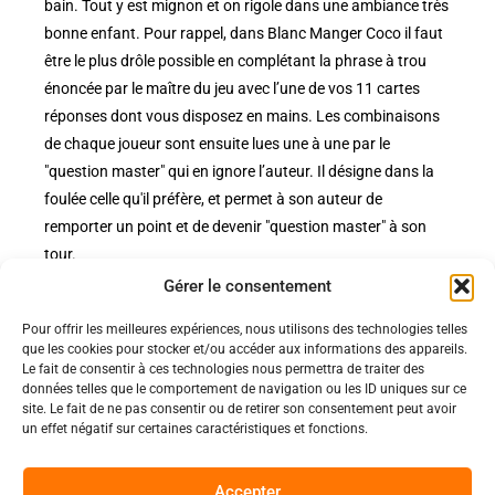
bain. Tout y est mignon et on rigole dans une ambiance très
bonne enfant. Pour rappel, dans Blanc Manger Coco il faut
être le plus drôle possible en complétant la phrase à trou
énoncée par le maître du jeu avec l’une de vos 11 cartes
réponses dont vous disposez en mains. Les combinaisons
de chaque joueur sont ensuite lues une à une par le
"question master" qui en ignore l’auteur. Il désigne dans la
foulée celle qu'il préfère, et permet à son auteur de
remporter un point et de devenir "question master" à son
tour.
Gérer le consentement
Pour offrir les meilleures expériences, nous utilisons des technologies telles
Politiques
que les cookies pour stocker et/ou accéder aux informations des appareils.
Nos pages
Le fait de consentir à ces technologies nous permettra de traiter des
données telles que le comportement de navigation ou les ID uniques sur ce
Politique de confidentialité
site. Le fait de ne pas consentir ou de retirer son consentement peut avoir
Nos évènements
Nos conditions de vente et livraison
un effet négatif sur certaines caractéristiques et fonctions.
Nous contacter
Code de conduite
Suivez-Nous
Accepter