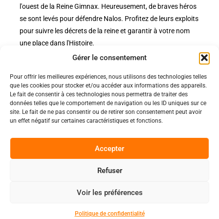
l'ouest de la Reine Gimnax. Heureusement, de braves héros
se sont levés pour défendre Nalos. Profitez de leurs exploits
pour suivre les décrets de la reine et garantir à votre nom
une place dans l'Histoire.
Gérer le consentement
Pour offrir les meilleures expériences, nous utilisons des technologies telles
Politiques
que les cookies pour stocker et/ou accéder aux informations des appareils.
Nos pages
Le fait de consentir à ces technologies nous permettra de traiter des
données telles que le comportement de navigation ou les ID uniques sur ce
Politique de confidentialité
Nos évènements
site. Le fait de ne pas consentir ou de retirer son consentement peut avoir
Nos conditions de vente et livraison
un effet négatif sur certaines caractéristiques et fonctions.
Nous contacter
Code de conduite
Suivez-Nous
Accepter
Facebook
Refuser
0
Instagram
Voir les préférences
Discord
Copyright 2025 © All rights Reserved.
Politique de confidentialité