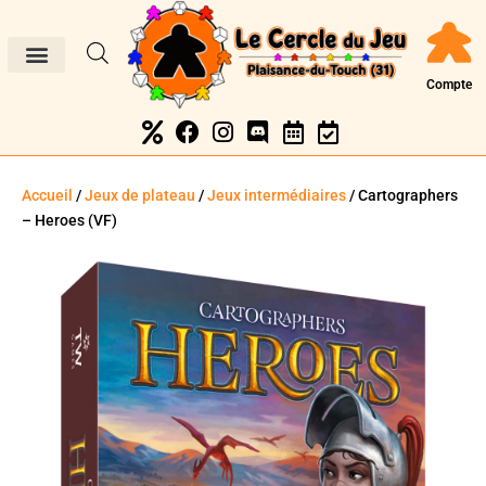
Compte
Accueil
/
Jeux de plateau
/
Jeux intermédiaires
/ Cartographers
– Heroes (VF)