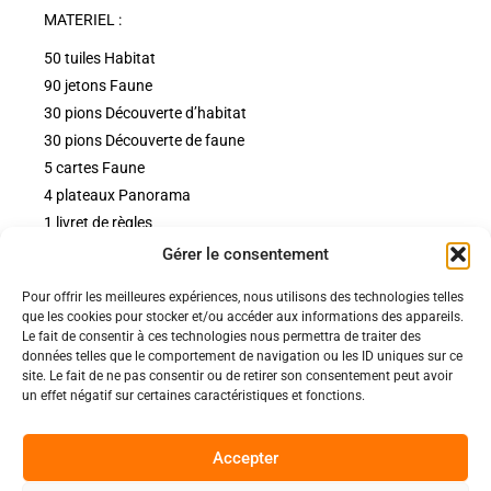
MATERIEL :
50 tuiles Habitat
90 jetons Faune
30 pions Découverte d’habitat
30 pions Découverte de faune
5 cartes Faune
4 plateaux Panorama
1 livret de règles
Gérer le consentement
Pour offrir les meilleures expériences, nous utilisons des technologies telles
Politiques
que les cookies pour stocker et/ou accéder aux informations des appareils.
Nos pages
Le fait de consentir à ces technologies nous permettra de traiter des
données telles que le comportement de navigation ou les ID uniques sur ce
Politique de confidentialité
site. Le fait de ne pas consentir ou de retirer son consentement peut avoir
Nos évènements
Nos conditions de vente et livraison
un effet négatif sur certaines caractéristiques et fonctions.
Nous contacter
Code de conduite
Suivez-Nous
Accepter