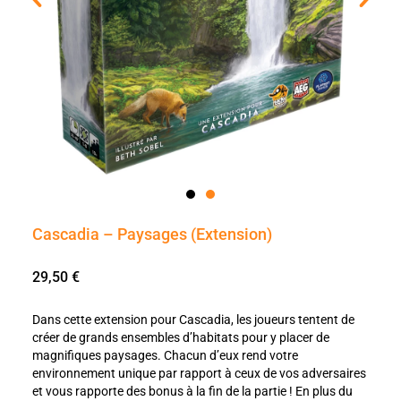
Cascadia – Paysages (Extension)
29,50
€
Dans cette extension pour Cascadia, les joueurs tentent de
créer de grands ensembles d’habitats pour y placer de
magnifiques paysages. Chacun d’eux rend votre
environnement unique par rapport à ceux de vos adversaires
et vous rapporte des bonus à la fin de la partie ! En plus du