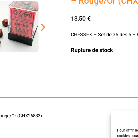
– Rouge/Or (CH
13,50
€
CHESSEX – Set de 36 dés 6 –
Rupture de stock
Rouge/Or (CHX26833)
Pour offrir l
cookies pour