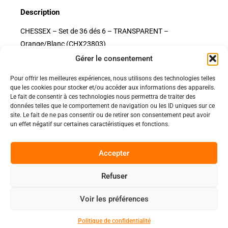
Description
CHESSEX – Set de 36 dés 6 – TRANSPARENT –
Orange/Blanc (CHX23803)
Gérer le consentement
Pour offrir les meilleures expériences, nous utilisons des technologies telles
Politiques
que les cookies pour stocker et/ou accéder aux informations des appareils.
Nos pages
Le fait de consentir à ces technologies nous permettra de traiter des
données telles que le comportement de navigation ou les ID uniques sur ce
Politique de confidentialité
site. Le fait de ne pas consentir ou de retirer son consentement peut avoir
Nos évènements
Nos conditions de vente et livraison
un effet négatif sur certaines caractéristiques et fonctions.
Nous contacter
Code de conduite
Suivez-Nous
Accepter
Facebook
Refuser
0
Instagram
Voir les préférences
Discord
Politique de confidentialité
Copyright 2025 © All rights Reserved.