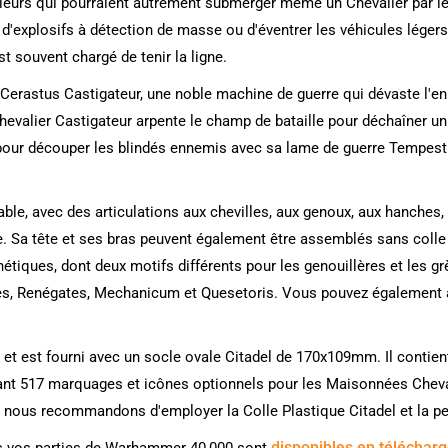
érieurs qui pourraient autrement submerger même un Chevalier par l
 d'explosifs à détection de masse ou d'éventrer les véhicules légers 
st souvent chargé de tenir la ligne.
Cerastus Castigateur, une noble machine de guerre qui dévaste l'en
evalier Castigateur arpente le champ de bataille pour déchaîner un t
 pour découper les blindés ennemis avec sa lame de guerre Tempest 
ble, avec des articulations aux chevilles, aux genoux, aux hanches, à 
. Sa tête et ses bras peuvent également être assemblés sans colle 
thétiques, dont deux motifs différents pour les genouillères et les g
s, Renégates, Mechanicum et Quesetoris. Vous pouvez également as
 et est fourni avec un socle ovale Citadel de 170x109mm. Il conti
ant 517 marquages et icônes optionnels pour les Maisonnées Cheval
 nous recommandons d'employer la Colle Plastique Citadel et la pei
disponibles en téléchar
dans vos parties de Warhammer 40,000 sont