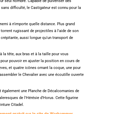
eur seul nombre. Capable de pulvériser des
sans difficulté, le Castigateur est connu pour la
nemi à n'importe quelle distance. Plus grand
orrent rugissant de projectiles à l'aide de son
crépitante, aussi longue qu'un transport de
la tête, aux bras et à la taille pour vous
pour pouvoir en ajuster la position en cours de
rèves, et quatre icônes ornant la coque, une pour
sembler le Chevalier avec une écoutille ouverte
ent également une Planche de Décalcomanies de
eresques de l'Hérésie d'Horus. Cette figurine
nture Citadel.
gement gratuit sur le site de Warhammer