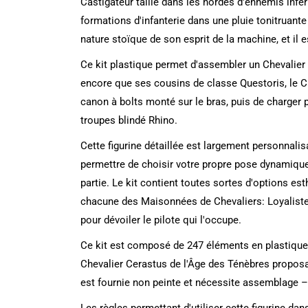
Castigateur taille dans les hordes d'ennemis inf
formations d'infanterie dans une pluie tonitruante
nature stoïque de son esprit de la machine, et il e
Ce kit plastique permet d'assembler un Chevalier 
encore que ses cousins de classe Questoris, le Ch
canon à bolts monté sur le bras, puis de charger
troupes blindé Rhino.
Cette figurine détaillée est largement personnalisa
permettre de choisir votre propre pose dynamique
partie. Le kit contient toutes sortes d'options es
chacune des Maisonnées de Chevaliers: Loyaliste
pour dévoiler le pilote qui l'occupe.
Ce kit est composé de 247 éléments en plastique
Chevalier Cerastus de l'Âge des Ténèbres propos
est fournie non peinte et nécessite assemblage –
Les règles permettant d'utiliser cette figurine 