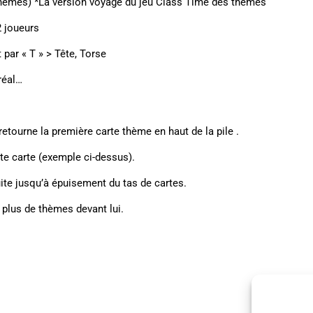
4 thèmes) *La version voyage du jeu Class Time des thèmes
2 joueurs
par « T » > Tête, Torse
réal…
 retourne la première carte thème en haut de la pile .
tte carte (exemple ci-dessus).
uite jusqu’à épuisement du tas de cartes.
e plus de thèmes devant lui.