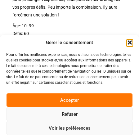
vos propres défis. Peu importe la combinaison, il y aura
forcément une solution !
Âge: 10- 99
Défis: 60
Gérer le consentement
Pour offrir les meilleures expériences, nous utilisons des technologies telles
Politiques
que les cookies pour stocker et/ou accéder aux informations des appareils.
Nos pages
Le fait de consentir à ces technologies nous permettra de traiter des
données telles que le comportement de navigation ou les ID uniques sur ce
Politique de confidentialité
site. Le fait de ne pas consentir ou de retirer son consentement peut avoir
Nos évènements
Nos conditions de vente et livraison
un effet négatif sur certaines caractéristiques et fonctions.
Nous contacter
Code de conduite
Suivez-Nous
Accepter
Facebook
Refuser
0
Instagram
Voir les préférences
Discord