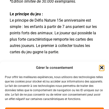
*Edition limitée de 30.000 exemplaires.
Le principe du jeu :
Le principe de Défis Nature 15e anniversaire est
simple : les enfants à partir de 7 ans parient sur les
points forts des animaux. Le joueur qui possède la
plus forte caractéristique remporte les cartes des
autres joueurs. Le premier à collecter toutes les
cartes du jeu gagne la partie.
Gérer le consentement
Pour offrir les meilleures expériences, nous utilisons des technologies telles
Politiques
que les cookies pour stocker et/ou accéder aux informations des appareils.
Nos pages
Le fait de consentir à ces technologies nous permettra de traiter des
données telles que le comportement de navigation ou les ID uniques sur ce
Politique de confidentialité
site. Le fait de ne pas consentir ou de retirer son consentement peut avoir
Nos évènements
Nos conditions de vente et livraison
un effet négatif sur certaines caractéristiques et fonctions.
Nous contacter
Code de conduite