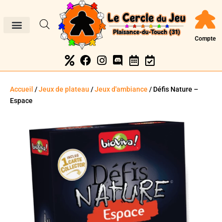
Compte
Accueil
/
Jeux de plateau
/
Jeux d'ambiance
/ Défis Nature –
Espace