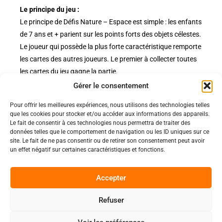
Le principe du jeu :
Le principe de Défis Nature – Espace est simple : les enfants
de 7 ans et + parient sur les points forts des objets célestes.
Le joueur qui possède la plus forte caractéristique remporte
les cartes des autres joueurs. Le premier à collecter toutes
les cartes du jeu gagne la partie.
Gérer le consentement
Pour offrir les meilleures expériences, nous utilisons des technologies telles
Politiques
que les cookies pour stocker et/ou accéder aux informations des appareils.
Nos pages
Le fait de consentir à ces technologies nous permettra de traiter des
données telles que le comportement de navigation ou les ID uniques sur ce
Politique de confidentialité
site. Le fait de ne pas consentir ou de retirer son consentement peut avoir
Nos évènements
Nos conditions de vente et livraison
un effet négatif sur certaines caractéristiques et fonctions.
Nous contacter
Code de conduite
Suivez-Nous
Accepter
Facebook
Refuser
0
Instagram