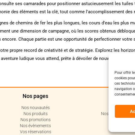
, consulte ses camarades pour positionner astucieusement les tuiles 
rmonie des éléments est la clé, tout comme l'accomplissement des 
gnes de chemins de fer les plus longues, les cours d'eau les plus maj
ement une dimension de campagne, où les scores obtenus débloquen
lus encore. Chaque partie est une opportunité de perfectionner votre 
re propre record de créativité et de stratégie. Explorez les horiz
e aventure ludique vous attend, prête à dévoiler de nouvelles facette
Pour offrir l
cookies pour
ces technolo
navigation ou
consentement
Nos pages
Polit
Nos nouvautés
Politique de c
Ac
Nos produits
Nos conditions de 
Nos promotions
Code de 
Nos évènements
Vos réservations