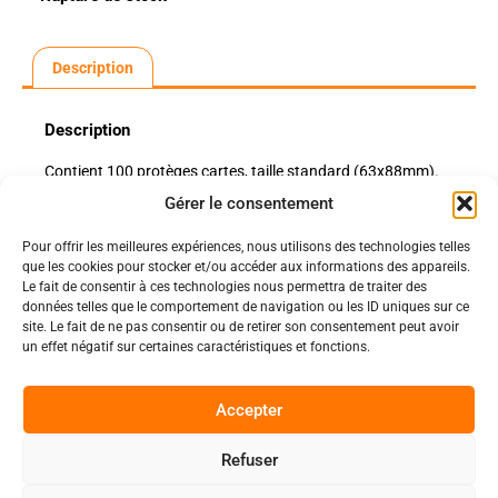
Description
Description
Contient 100 protèges cartes, taille standard (63x88mm).
Gérer le consentement
Pour offrir les meilleures expériences, nous utilisons des technologies telles
Politiques
que les cookies pour stocker et/ou accéder aux informations des appareils.
Nos pages
Le fait de consentir à ces technologies nous permettra de traiter des
données telles que le comportement de navigation ou les ID uniques sur ce
Politique de confidentialité
site. Le fait de ne pas consentir ou de retirer son consentement peut avoir
Nos évènements
Nos conditions de vente et livraison
un effet négatif sur certaines caractéristiques et fonctions.
Nous contacter
Code de conduite
Suivez-Nous
Accepter
Facebook
Refuser
0
Instagram