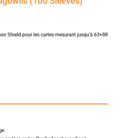
agowlis (100 Sleeves)
gon Shield pour les cartes mesurant jusqu’à 63×88
ge.