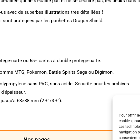
étaillée qui ne s'écaille pas et ne se déchire pas, les decks dans 
 avec de superbes illustrations très détaillées !
es sont protégées par les pochettes Dragon Shield.
otège-carte ou 65+ cartes à double protège-carte.
 comme MTG, Pokemon, Battle Spirits Saga ou Digimon.
olypropylène sans PVC, sans acide. Sécurité pour les archives.
 d'épaisseur.
nt jusqu'à 63×88 mm (2½"x3½").
Pour offrir l
cookies pour
ces technolo
navigation ou
consentement
Nos pages
Polit