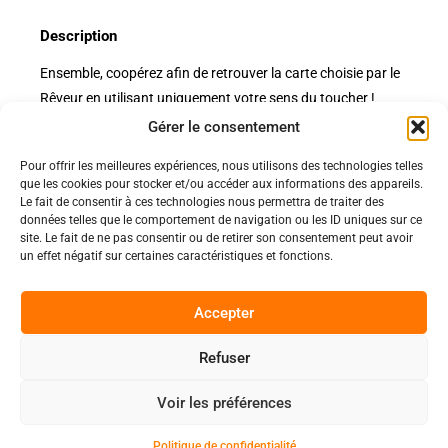
Description
Ensemble, coopérez afin de retrouver la carte choisie par le
Rêveur en utilisant uniquement votre sens du toucher !
Gérer le consentement
Pour offrir les meilleures expériences, nous utilisons des technologies telles
Politiques
que les cookies pour stocker et/ou accéder aux informations des appareils.
Nos pages
Le fait de consentir à ces technologies nous permettra de traiter des
données telles que le comportement de navigation ou les ID uniques sur ce
Politique de confidentialité
site. Le fait de ne pas consentir ou de retirer son consentement peut avoir
Nos évènements
Nos conditions de vente et livraison
un effet négatif sur certaines caractéristiques et fonctions.
Nous contacter
Code de conduite
Suivez-Nous
Accepter
Facebook
Refuser
0
Instagram
Voir les préférences
Discord
Politique de confidentialité
Copyright 2025 © All rights Reserved.