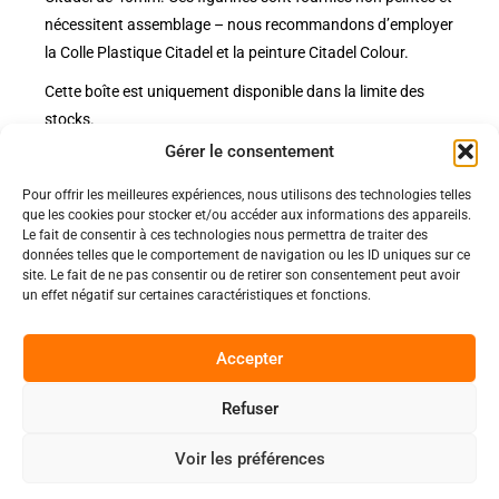
nécessitent assemblage – nous recommandons d’employer
la Colle Plastique Citadel et la peinture Citadel Colour.
Cette boîte est uniquement disponible dans la limite des
stocks.
Gérer le consentement
Pour offrir les meilleures expériences, nous utilisons des technologies telles
Politiques
que les cookies pour stocker et/ou accéder aux informations des appareils.
Nos pages
Le fait de consentir à ces technologies nous permettra de traiter des
données telles que le comportement de navigation ou les ID uniques sur ce
Politique de confidentialité
site. Le fait de ne pas consentir ou de retirer son consentement peut avoir
Nos évènements
Nos conditions de vente et livraison
un effet négatif sur certaines caractéristiques et fonctions.
Nous contacter
Code de conduite
Suivez-Nous
Accepter
Facebook
Refuser
0
Instagram
Voir les préférences
Discord