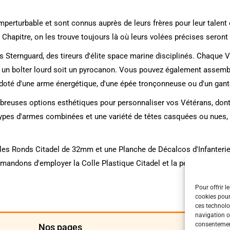
perturbable et sont connus auprès de leurs frères pour leur talent 
 Chapitre, on les trouve toujours là où leurs volées précises seront 
 Sternguard, des tireurs d'élite space marine disciplinés. Chaque Vé
it un bolter lourd soit un pyrocanon. Vous pouvez également assem
doté d'une arme énergétique, d'une épée tronçonneuse ou d'un gantel
breuses options esthétiques pour personnaliser vos Vétérans, dont 
rs types d'armes combinées et une variété de têtes casquées ou nu
cles Ronds Citadel de 32mm et une Planche de Décalcos d'Infanterie
ndons d'employer la Colle Plastique Citadel et la peinture Citade
Pour offrir l
cookies pour
ces technolo
navigation ou
consentement
Nos pages
Polit