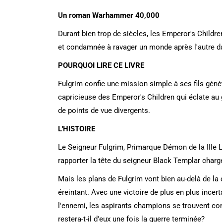
Un roman Warhammer 40,000
Durant bien trop de siècles, les Emperor's Childre
et condamnée à ravager un monde après l'autre da
POURQUOI LIRE CE LIVRE
Fulgrim confie une mission simple à ses fils gén
capricieuse des Emperor's Children qui éclate au 
de points de vue divergents.
L'HISTOIRE
Le Seigneur Fulgrim, Primarque Démon de la IIIe Lég
rapporter la tête du seigneur Black Templar charg
Mais les plans de Fulgrim vont bien au-delà de la
éreintant. Avec une victoire de plus en plus ince
l'ennemi, les aspirants champions se trouvent conf
restera-t-il d'eux une fois la guerre terminée?