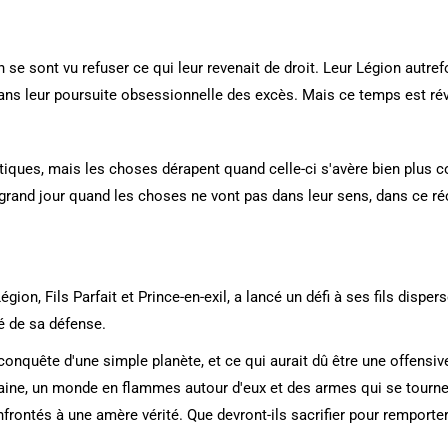
n se sont vu refuser ce qui leur revenait de droit. Leur Légion autre
ns leur poursuite obsessionnelle des excès. Mais ce temps est rév
étiques, mais les choses dérapent quand celle-ci s'avère bien plus 
grand jour quand les choses ne vont pas dans leur sens, dans ce réci
ion, Fils Parfait et Prince-en-exil, a lancé un défi à ses fils disper
é de sa défense.
 conquête d'une simple planète, et ce qui aurait dû être une offensi
rtaine, un monde en flammes autour d'eux et des armes qui se tourne
rontés à une amère vérité. Que devront-ils sacrifier pour remporter l