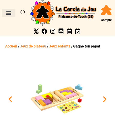
Compte
Accueil
/
Jeux de plateau
/
Jeux enfants
/ Gagne ton papa!