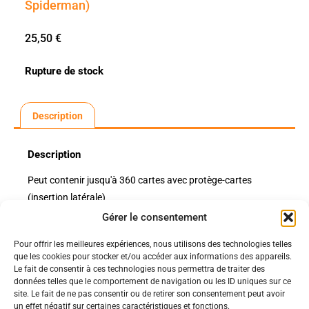
Spiderman)
25,50
€
Rupture de stock
Description
Description
Peut contenir jusqu'à 360 cartes avec protège-cartes
(insertion latérale)
Gérer le consentement
Pour offrir les meilleures expériences, nous utilisons des technologies telles
Politiques
que les cookies pour stocker et/ou accéder aux informations des appareils.
Nos pages
Le fait de consentir à ces technologies nous permettra de traiter des
données telles que le comportement de navigation ou les ID uniques sur ce
Politique de confidentialité
Nos évènements
site. Le fait de ne pas consentir ou de retirer son consentement peut avoir
Nos conditions de vente et livraison
un effet négatif sur certaines caractéristiques et fonctions.
Nous contacter