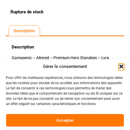
Rupture de stock
Description
Description
Gamegenic – Altered – Premium Hero Standees – Lyra
Gérer le consentement
Pour offrir les meilleures expériences, nous utilisons des technologies telles
Politiques
que les cookies pour stocker et/ou accéder aux informations des appareils.
Nos pages
Le fait de consentir à ces technologies nous permettra de traiter des
données telles que le comportement de navigation ou les ID uniques sur ce
Politique de confidentialité
Nos évènements
site. Le fait de ne pas consentir ou de retirer son consentement peut avoir
Nos conditions de vente et livraison
un effet négatif sur certaines caractéristiques et fonctions.
Nous contacter
Code de conduite
Suivez-Nous
Accepter