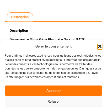
Description
Description
Gamegenic – Shiny Prime Playmat – Swamp (MTG)
Gérer le consentement
Pour offrir les meilleures expériences, nous utilisons des technologies telles
Politiques
que les cookies pour stocker et/ou accéder aux informations des appareils.
Nos pages
Le fait de consentir à ces technologies nous permettra de traiter des
données telles que le comportement de navigation ou les ID uniques sur ce
Politique de confidentialité
Nos évènements
site. Le fait de ne pas consentir ou de retirer son consentement peut avoir
Nos conditions de vente et livraison
un effet négatif sur certaines caractéristiques et fonctions.
Nous contacter
Code de conduite
Suivez-Nous
Accepter
Facebook
Refuser
0
Instagram