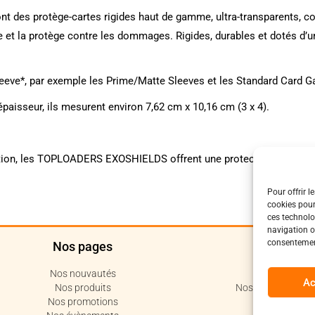
 protège-cartes rigides haut de gamme, ultra-transparents, conçu
pre et la protège contre les dommages. Rigides, durables et dotés d
.
sleeve*, par exemple les Prime/Matte Sleeves et les Standard Card 
paisseur, ils mesurent environ 7,62 cm x 10,16 cm (3 x 4).
sition, les TOPLOADERS EXOSHIELDS offrent une protection optimale 
Pour offrir l
cookies pour
ces technolo
navigation ou
consentement
Nos pages
Polit
Nos nouvautés
Politique de c
Ac
Nos produits
Nos conditions de 
Nos promotions
Code de 