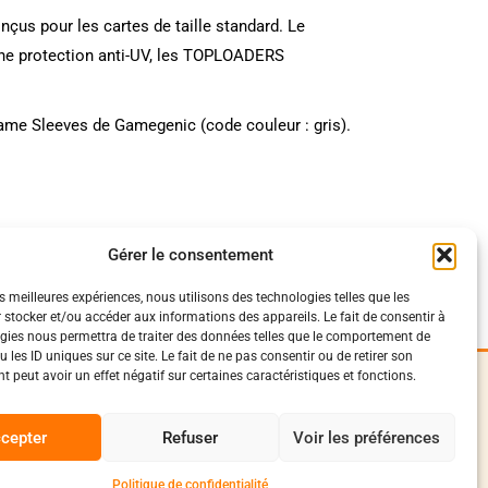
s pour les cartes de taille standard. Le
’une protection anti-UV, les TOPLOADERS
Game Sleeves de Gamegenic (code couleur : gris).
à vos cartes les plus précieuses !
Gérer le consentement
es meilleures expériences, nous utilisons des technologies telles que les
 stocker et/ou accéder aux informations des appareils. Le fait de consentir à
gies nous permettra de traiter des données telles que le comportement de
 les ID uniques sur ce site. Le fait de ne pas consentir ou de retirer son
 peut avoir un effet négatif sur certaines caractéristiques et fonctions.
iques
Suivez-Nous
0
onfidentialité
cepter
Refuser
Voir les préférences
Facebook
vente et livraison
conduite
Instagram
Politique de confidentialité