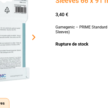
Sleeves 66 x 91 
3,40
€
Gamegenic – PRIME Standard 
Sleeves)
Rupture de stock
res