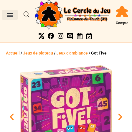
Compte
Accueil
/
Jeux de plateau
/
Jeux d'ambiance
/ Got Five