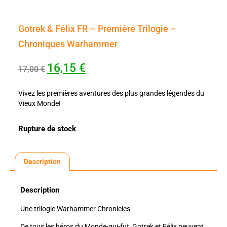
Gotrek & Félix FR – Première Trilogie –
Chroniques Warhammer
16,15
€
17,00
€
Vivez les premières aventures des plus grandes légendes du
Vieux Monde!
Rupture de stock
Description
Description
Une trilogie Warhammer Chronicles
De tous les héros du Monde-qui-fut, Gotrek et Félix peuvent