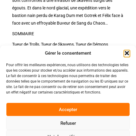
sont confrontés à une invasion de Skavens surgis des
égouts. Et dans le nord glacial, une expédition vers le
bastion nain perdu de Karag Dum met Gotrek et Félix face à
face avec un effroyable Buveur de Sang du Chaos…
SOMMAIRE
Tueur de Trolls, Tueur de Skavens, Tueur de Démons
Gérer le consentement
Pour offrir les meilleures expériences, nous utilisons des technologies telles
Politiques
que les cookies pour stocker et/ou accéder aux informations des appareils.
Nos pages
Le fait de consentir à ces technologies nous permettra de traiter des
données telles que le comportement de navigation ou les ID uniques sur ce
Politique de confidentialité
site. Le fait de ne pas consentir ou de retirer son consentement peut avoir
Nos évènements
Nos conditions de vente et livraison
un effet négatif sur certaines caractéristiques et fonctions.
Nous contacter
Code de conduite
Suivez-Nous
Accepter
Facebook
Refuser
0
Instagram