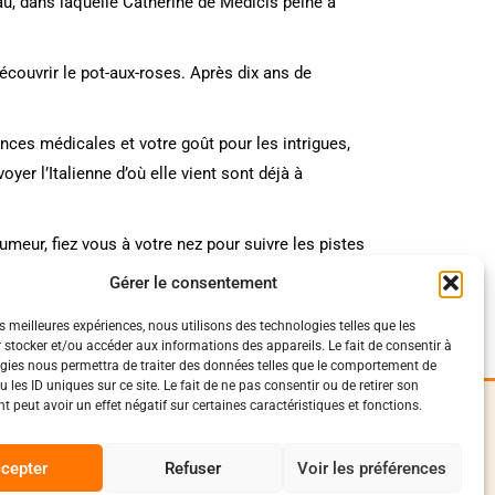
au, dans laquelle Catherine de Médicis peine à
écouvrir le pot-aux-roses. Après dix ans de
nces médicales et votre goût pour les intrigues,
er l’Italienne d’où elle vient sont déjà à
meur, fiez vous à votre nez pour suivre les pistes
Gérer le consentement
es meilleures expériences, nous utilisons des technologies telles que les
 stocker et/ou accéder aux informations des appareils. Le fait de consentir à
gies nous permettra de traiter des données telles que le comportement de
 les ID uniques sur ce site. Le fait de ne pas consentir ou de retirer son
 peut avoir un effet négatif sur certaines caractéristiques et fonctions.
iques
Suivez-Nous
0
onfidentialité
cepter
Refuser
Voir les préférences
Facebook
vente et livraison