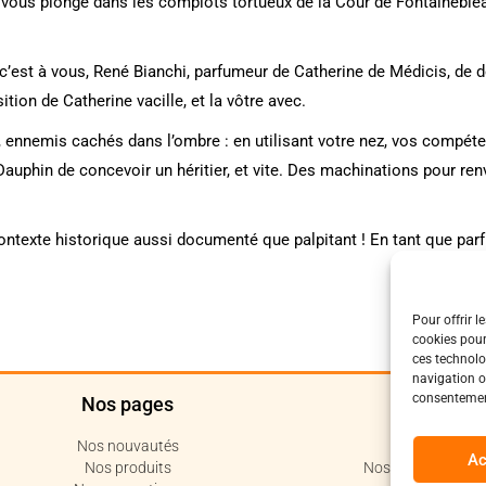
i vous plonge dans les complots tortueux de la Cour de Fontaineble
’est à vous, René Bianchi, parfumeur de Catherine de Médicis, de d
ition de Catherine vacille, et la vôtre avec.
 ennemis cachés dans l’ombre : en utilisant votre nez, vos compéte
phin de concevoir un héritier, et vite. Des machinations pour renvoy
ntexte historique aussi documenté que palpitant ! En tant que parfu
Pour offrir l
cookies pour
ces technolo
navigation ou
consentement
Nos pages
Polit
Nos nouvautés
Politique de c
Ac
Nos produits
Nos conditions de 