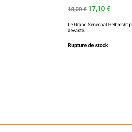
17,10
€
18,00
€
Le Grand Sénéchal Helbrecht pa
dévasté.
Rupture de stock