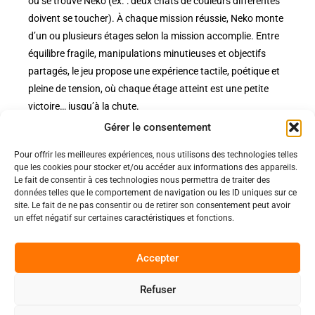
où se trouve Neko (ex. : deux chats de couleurs différentes
doivent se toucher). À chaque mission réussie, Neko monte
d’un ou plusieurs étages selon la mission accomplie. Entre
équilibre fragile, manipulations minutieuses et objectifs
partagés, le jeu propose une expérience tactile, poétique et
pleine de tension, où chaque étage atteint est une petite
victoire… jusqu’à la chute.
Gérer le consentement
Pour offrir les meilleures expériences, nous utilisons des technologies telles
Politiques
que les cookies pour stocker et/ou accéder aux informations des appareils.
Nos pages
Le fait de consentir à ces technologies nous permettra de traiter des
données telles que le comportement de navigation ou les ID uniques sur ce
Politique de confidentialité
Nos évènements
site. Le fait de ne pas consentir ou de retirer son consentement peut avoir
Nos conditions de vente et livraison
un effet négatif sur certaines caractéristiques et fonctions.
Nous contacter
Code de conduite
Suivez-Nous
Accepter
Facebook
Refuser
0
Instagram