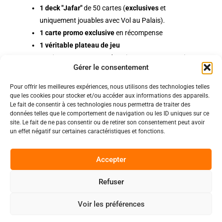
1 deck "Jafar"
de 50 cartes (
exclusives
et
uniquement jouables avec Vol au Palais).
1 carte promo exclusive
en récompense
1 véritable plateau de jeu
Des jetons, compteurs de points et cartes oversizes.
Gérer le consentement
Pour offrir les meilleures expériences, nous utilisons des technologies telles
Politiques
que les cookies pour stocker et/ou accéder aux informations des appareils.
Nos pages
Le fait de consentir à ces technologies nous permettra de traiter des
données telles que le comportement de navigation ou les ID uniques sur ce
Politique de confidentialité
Nos évènements
site. Le fait de ne pas consentir ou de retirer son consentement peut avoir
Nos conditions de vente et livraison
un effet négatif sur certaines caractéristiques et fonctions.
Nous contacter
Code de conduite
Suivez-Nous
Accepter
Facebook
Refuser
0
Instagram
Voir les préférences
Discord