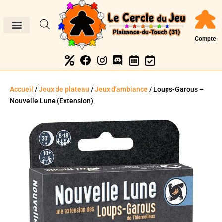
Compte
Accueil
/
Jeux de plateau
/
Jeux d'ambiance
/ Loups-Garous –
Nouvelle Lune (Extension)