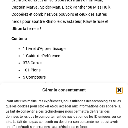
aventure dans cet univers sous les traits d’Iron Man,
Captain Marvel, Spider-Man, Black Panther ou Miss Hulk.
Coopérez et combinez vos pouvoirs et ceux des autres
héros pour abattre Rhino le dévastateur, Klaw le rusé et
Ultron la terreur !
Contenu
1 Livret d’Apprentissage
1 Guide de Référence
373 Cartes
101 Pions
5 Compteurs
16 Jetons Génériques
Gérer le consentement
Pour offrir les meilleures expériences, nous utilisons des technologies telles
Politiques
que les cookies pour stocker et/ou accéder aux informations des appareils.
Nos pages
Le fait de consentir à ces technologies nous permettra de traiter des
données telles que le comportement de navigation ou les ID uniques sur ce
Politique de confidentialité
Nos évènements
site. Le fait de ne pas consentir ou de retirer son consentement peut avoir
Nos conditions de vente et livraison
un effet négatif sur certaines caractéristiques et fonctions.
Nous contacter