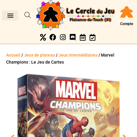
Compte
Accueil
/
Jeux de plateau
/
Jeux intermédiaires
/ Marvel
Champions : Le Jeu de Cartes