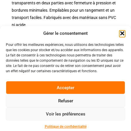
transparents en deux parties avec fermeture à pression et
bordures minimales. Empilables pour un rangement et un
transport faciles. Fabriqués avec des matériaux sans PVC
ni acide.
Gérer le consentement
Pour offrir les meilleures expériences, nous utilisons des technologies telles
Politiques
que les cookies pour stocker et/ou accéder aux informations des appareils.
Nos pages
Le fait de consentir à ces technologies nous permettra de traiter des
données telles que le comportement de navigation ou les ID uniques sur ce
Politique de confidentialité
site. Le fait de ne pas consentir ou de retirer son consentement peut avoir
Nos évènements
Nos conditions de vente et livraison
un effet négatif sur certaines caractéristiques et fonctions.
Nous contacter
Code de conduite
Suivez-Nous
Accepter
Facebook
Refuser
0
Instagram
Voir les préférences
Discord
Politique de confidentialité
Copyright 2025 © All rights Reserved.