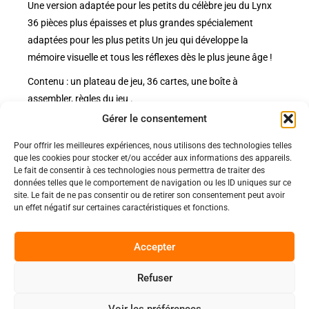
Une version adaptée pour les petits du célèbre jeu du Lynx
36 pièces plus épaisses et plus grandes spécialement
adaptées pour les plus petits Un jeu qui développe la
mémoire visuelle et tous les réflexes dès le plus jeune âge !
Contenu : un plateau de jeu, 36 cartes, une boîte à
assembler, règles du jeu .
Gérer le consentement
Pour offrir les meilleures expériences, nous utilisons des technologies telles
Politiques
que les cookies pour stocker et/ou accéder aux informations des appareils.
Nos pages
Le fait de consentir à ces technologies nous permettra de traiter des
données telles que le comportement de navigation ou les ID uniques sur ce
Politique de confidentialité
site. Le fait de ne pas consentir ou de retirer son consentement peut avoir
Nos évènements
Nos conditions de vente et livraison
un effet négatif sur certaines caractéristiques et fonctions.
Nous contacter
Code de conduite
Suivez-Nous
Accepter
Facebook
Refuser
0
Instagram
Voir les préférences