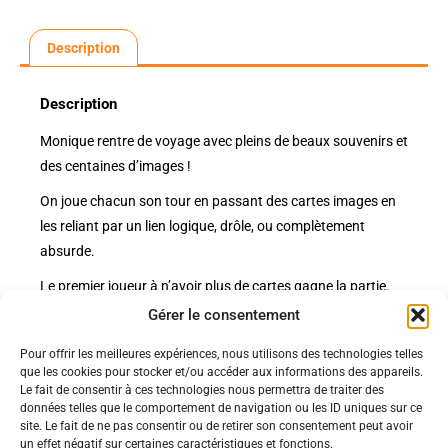
Description
Description
Monique rentre de voyage avec pleins de beaux souvenirs et
des centaines d’images !
On joue chacun son tour en passant des cartes images en
les reliant par un lien logique, drôle, ou complètement
absurde.
Le premier joueur à n’avoir plus de cartes gagne la partie.
Gérer le consentement
Pour offrir les meilleures expériences, nous utilisons des technologies telles
Politiques
que les cookies pour stocker et/ou accéder aux informations des appareils.
Nos pages
Le fait de consentir à ces technologies nous permettra de traiter des
données telles que le comportement de navigation ou les ID uniques sur ce
Politique de confidentialité
site. Le fait de ne pas consentir ou de retirer son consentement peut avoir
Nos évènements
Nos conditions de vente et livraison
un effet négatif sur certaines caractéristiques et fonctions.
Nous contacter