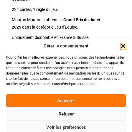
224 cartes, 1 règle du jeu.
Mouton Mouton a obtenu le
Grand Prix du Jouet
2025
dans la catégorie Jeu d'Equipe.
Uniquement disponible en France & Suisse.
Gérer le consentement
Pour offrir les meilleures expériences, nous utilisons des technologies telles
Politiques
que les cookies pour stocker et/ou accéder aux informations des appareils.
Nos pages
Le fait de consentir à ces technologies nous permettra de traiter des
données telles que le comportement de navigation ou les ID uniques sur ce
Politique de confidentialité
site. Le fait de ne pas consentir ou de retirer son consentement peut avoir
Nos évènements
Nos conditions de vente et livraison
un effet négatif sur certaines caractéristiques et fonctions.
Nous contacter
Code de conduite
Suivez-Nous
Accepter
Facebook
Refuser
0
Instagram
Voir les préférences
Discord