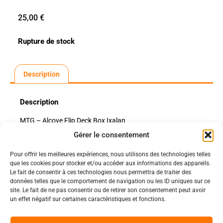
25,00
€
Rupture de stock
Description
Description
MTG – Alcove Flip Deck Box Ixalan
Gérer le consentement
Pour offrir les meilleures expériences, nous utilisons des technologies telles
Politiques
que les cookies pour stocker et/ou accéder aux informations des appareils.
Nos pages
Le fait de consentir à ces technologies nous permettra de traiter des
données telles que le comportement de navigation ou les ID uniques sur ce
Politique de confidentialité
Nos évènements
site. Le fait de ne pas consentir ou de retirer son consentement peut avoir
Nos conditions de vente et livraison
un effet négatif sur certaines caractéristiques et fonctions.
Nous contacter
Code de conduite
Suivez-Nous