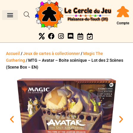
Compte
Accueil
/
Jeux de cartes à collectionner
/
Magic The
Gathering
/ MTG – Avatar – Boite scénique – Lot des 2 Scènes
(Scene Box – EN)