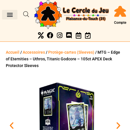
Compte
Accueil
/
Accessoires
/
Protège-cartes (Sleeves)
/ MTG – Edge
of Eternities – Uthros, Titanic Godcore – 105ct APEX Deck
Protector Sleeves