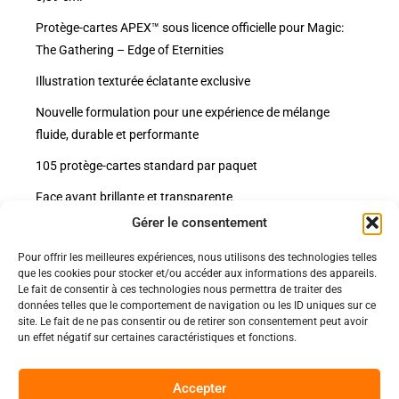
Protège-cartes APEX™ sous licence officielle pour Magic:
The Gathering – Edge of Eternities
Illustration texturée éclatante exclusive
Nouvelle formulation pour une expérience de mélange
fluide, durable et performante
105 protège-cartes standard par paquet
Face avant brillante et transparente
Gérer le consentement
Pour offrir les meilleures expériences, nous utilisons des technologies telles
Politiques
que les cookies pour stocker et/ou accéder aux informations des appareils.
Nos pages
Le fait de consentir à ces technologies nous permettra de traiter des
données telles que le comportement de navigation ou les ID uniques sur ce
Politique de confidentialité
site. Le fait de ne pas consentir ou de retirer son consentement peut avoir
Nos évènements
Nos conditions de vente et livraison
un effet négatif sur certaines caractéristiques et fonctions.
Nous contacter
Code de conduite
Suivez-Nous
Accepter