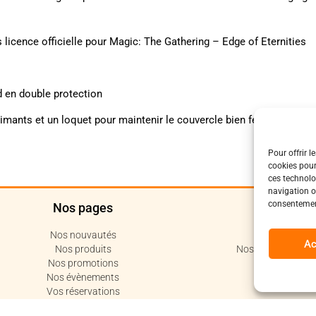
 licence officielle pour Magic: The Gathering – Edge of Eternities
d en double protection
mants et un loquet pour maintenir le couvercle bien fermé
Pour offrir l
cookies pour
ces technolo
navigation ou
consentement
Nos pages
Polit
Nos nouvautés
Politique de c
Ac
Nos produits
Nos conditions de 
Nos promotions
Code de 
Nos évènements
Vos réservations
Votre compte