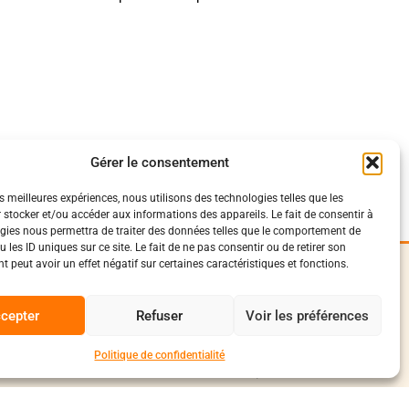
Gérer le consentement
es meilleures expériences, nous utilisons des technologies telles que les
 stocker et/ou accéder aux informations des appareils. Le fait de consentir à
gies nous permettra de traiter des données telles que le comportement de
 les ID uniques sur ce site. Le fait de ne pas consentir ou de retirer son
 peut avoir un effet négatif sur certaines caractéristiques et fonctions.
iques
Suivez-Nous
0
onfidentialité
cepter
Refuser
Voir les préférences
Facebook
vente et livraison
conduite
Instagram
Politique de confidentialité
Discord