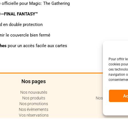
officielle pour Magic: The Gathering
®—FINAL FANTASY™
d en double protection
ir le couvercle bien fermé
ches
pour un accès facile aux cartes
Pour offrir l
cookies pour
ces technolo
navigation ou
consentement
Nos pages
Polit
Nos nouvautés
Politique de c
Ac
Nos produits
Nos conditions de 
Nos promotions
Code de 
Nos évènements
Vos réservations
Votre compte
Nous contacter