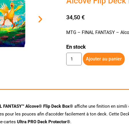
Alcove Flip Deck
34,50
€
MTG – FINAL FANTASY – Alcov
En stock
Ajouter au panier
L FANTASY™ Alcove® Flip Deck Box®
affiche une finition en simili
es pour les pouces afin d’accéder facilement à ton deck. Cette De
ge-cartes
Ultra PRO Deck Protector®
.