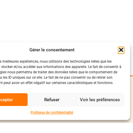
Gérer le consentement
es meilleures expériences, nous utilisons des technologies telles que les
 stocker et/ou accéder aux informations des appareils. Le fait de consentir à
gies nous permettra de traiter des données telles que le comportement de
 les ID uniques sur ce site. Le fait de ne pas consentir ou de retirer son
 peut avoir un effet négatif sur certaines caractéristiques et fonctions.
iques
Suivez-Nous
0
onfidentialité
cepter
Refuser
Voir les préférences
Facebook
vente et livraison
conduite
Instagram
Politique de confidentialité
Discord